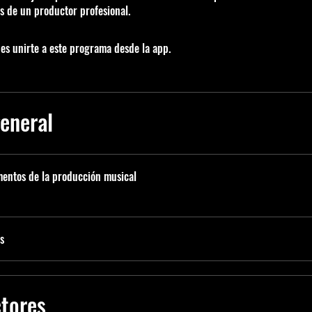
es de un productor profesional.
s unirte a este programa desde la app.
Ir a la app
general
mentos de la producción musical
s
ctores