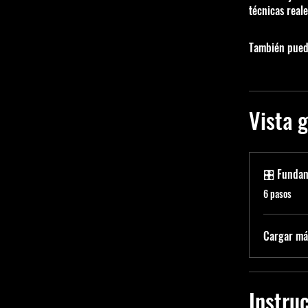
técnicas real
También puede
Vista 
🎛️ Funda
.
6 pasos
Cargar má
Instru