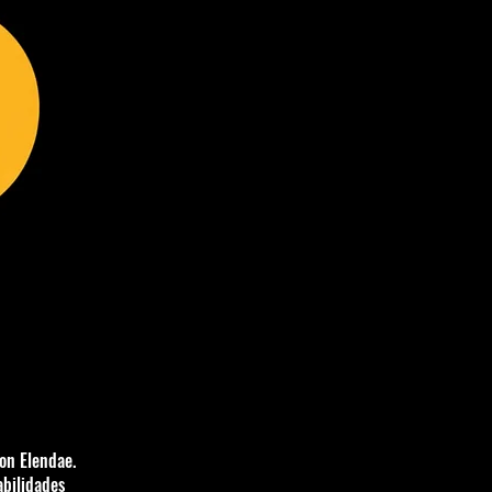
con Elendae.
abilidades