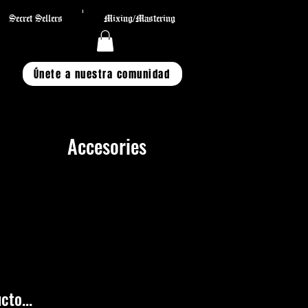
Secret Sellers
Mixing/Mastering
Únete a nuestra comunidad
Accesories
Ordenar por:
Recomendados
cto...