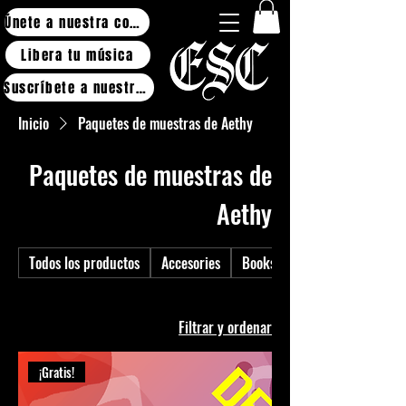
Únete a nuestra comunidad
Libera tu música
Suscríbete a nuestras listas de reproducción
Inicio
Paquetes de muestras de Aethy
Paquetes de muestras de
Aethy
Todos los productos
Accesories
Books
2 productos
Filtrar y ordenar
¡Gratis!