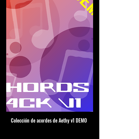
Colección de acordes de Aethy v1 DEMO
Precio
0,00 US$