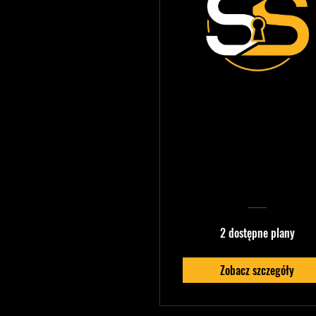
FLEMINGØ —
Production Quali
Mastery
2 dostępne plany
Zobacz szczegóły