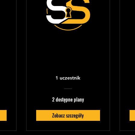
Unknown Artist -
ty
Independent
Distribution
Mastery
1 uczestnik
2 dostępne plany
Zobacz szczegóły