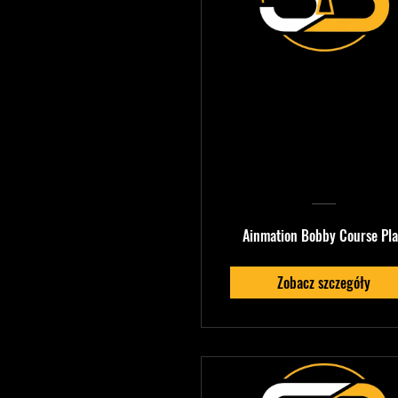
Ainmation Bob
— Mobile
Production
Mastery
Ainmation Bobby Course Pl
Zobacz szczegóły