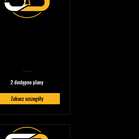
Pickle — Vocal &
Beatbox Mastery
2 dostępne plany
Zobacz szczegóły