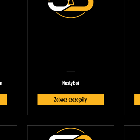
by
NostyBoi —
Ableton Sound
Design &
Production
Mastery
an
NostyBoi
Zobacz szczegóły