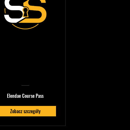
Elendae
Production
Mastery
Elendae Course Pass
Zobacz szczegóły